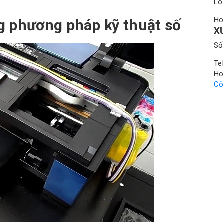
Lo
Ho
ng phương pháp kỹ thuật số
X
Số
Te
Ho
Cô