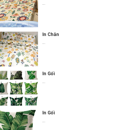
...
In Chăn
...
In Gối
...
In Gối
...