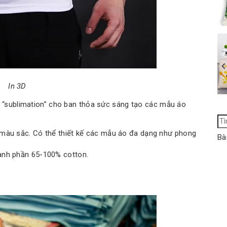
In 3D
n “sublimation” cho ban thỏa sức sáng tạo các mẫu áo
Tì
ki
 màu sắc. Có thể thiết kế các mẫu áo đa dạng như phong
Bà
ch
ành phần 65-100% cotton.