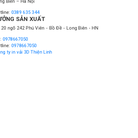
ng Biên – Hà Nội
tline:
0389 635 344
ƯỞNG SẢN XUẤT
 20 ngõ 242 Phú Viên - Bồ Đề - Long Biên - HN
l:
0978667050
tline:
0978667050
ng ty in vải 3D Thiện Linh