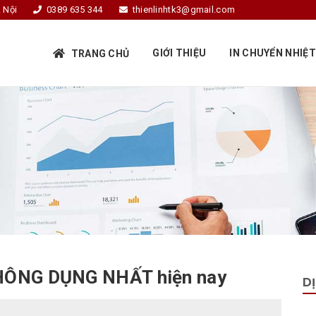
 Nội
0389 635 344
thienlinhtk3@gmail.com
GIỚI THIỆU
IN CHUYỂN NHIỆT
TRANG CHỦ
 THÔNG DỤNG NHẤT hiện nay
D