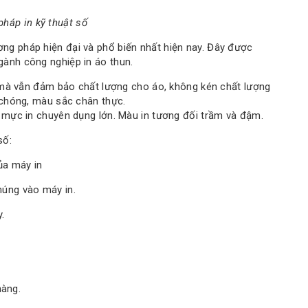
háp in kỹ thuật số
ơng pháp hiện đại và phổ biến nhất hiện nay. Đây được
gành công nghiệp in áo thun.
 mà vẫn đảm bảo chất lượng cho áo, không kén chất lượng
 chóng, màu sắc chân thực.
mực in chuyên dụng lớn. Màu in tương đối trầm và đậm.
số:
ủa máy in
húng vào máy in.
.
hàng.