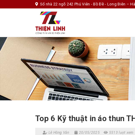
Số nhà 22 ngõ 242 Phú Viên - Bồ Đề - Long Biên – Hà
Top 6 Kỹ thuật in áo thun
Lê Hồng Vân
20/05/2025
5513 lượt xem