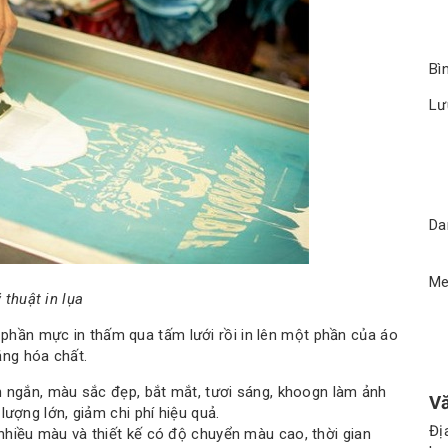
Bì
Lư
Da
Me
 thuật in lụa
 phần mực in thấm qua tấm lưới rồi in lên một phần của áo
ằng hóa chất.
n ngắn, màu sắc đẹp, bắt mắt, tươi sáng, khoogn làm ảnh
V
lượng lớn, giảm chi phí hiệu quả.
Đị
nhiều màu và thiết kế có độ chuyển màu cao, thời gian