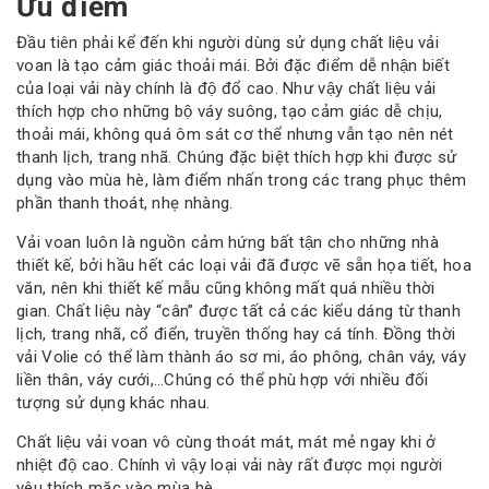
Ưu điểm
Đầu tiên phải kể đến khi người dùng sử dụng chất liệu vải
voan là tạo cảm giác thoải mái. Bởi đặc điểm dễ nhận biết
của loại vải này chính là độ đổ cao. Như vậy chất liệu vải
thích hợp cho những bộ váy suông, tạo cảm giác dễ chịu,
thoải mái, không quá ôm sát cơ thể nhưng vẫn tạo nên nét
thanh lịch, trang nhã. Chúng đặc biệt thích hợp khi được sử
dụng vào mùa hè, làm điểm nhấn trong các trang phục thêm
phần thanh thoát, nhẹ nhàng.
Vải voan luôn là nguồn cảm hứng bất tận cho những nhà
thiết kế, bởi hầu hết các loại vải đã được vẽ sẵn họa tiết, hoa
văn, nên khi thiết kế mẫu cũng không mất quá nhiều thời
gian. Chất liệu này “cân” được tất cả các kiểu dáng từ thanh
lịch, trang nhã, cổ điển, truyền thống hay cá tính. Đồng thời
vải Volie có thể làm thành áo sơ mi, áo phông, chân váy, váy
liền thân, váy cưới,…Chúng có thể phù hợp với nhiều đối
tượng sử dụng khác nhau.
Chất liệu vải voan vô cùng thoát mát, mát mẻ ngay khi ở
nhiệt độ cao. Chính vì vậy loại vải này rất được mọi người
yêu thích mặc vào mùa hè.