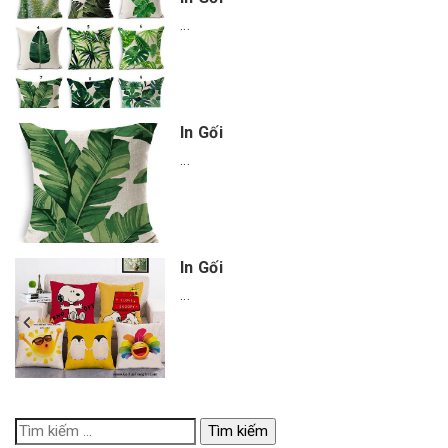
...
In Gối
...
In Gối
...
Tìm