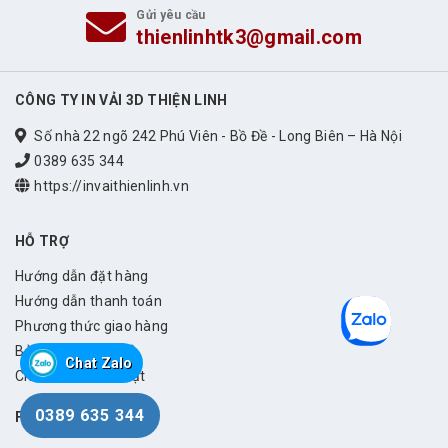
Gửi yêu cầu
thienlinhtk3@gmail.com
CÔNG TY IN VẢI 3D THIỆN LINH
Số nhà 22 ngõ 242 Phú Viên - Bồ Đề - Long Biên – Hà Nội
0389 635 344
https://invaithienlinh.vn
HỖ TRỢ
Hướng dẫn đặt hàng
Hướng dẫn thanh toán
Phương thức giao hàng
Bảo hành – Đổi trả
Chat Zalo
Chính sách bảo mật
0389 635 344
FANPAGE