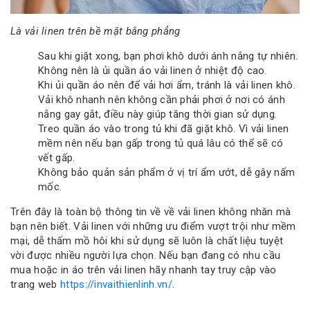
Là vải linen trên bề mặt bằng phẳng
Sau khi giặt xong, bạn phơi khô dưới ánh nắng tự nhiên.
Không nên là ủi quần áo vải linen ở nhiệt độ cao.
Khi ủi quần áo nên để vải hơi ẩm, tránh là vải linen khô.
Vải khô nhanh nên không cần phải phơi ở nơi có ánh
nắng gay gắt, điều này giúp tăng thời gian sử dụng.
Treo quần áo vào trong tủ khi đã giặt khô. Vì vải linen
mềm nên nếu bạn gấp trong tủ quá lâu có thể sẽ có
vết gấp.
Không bảo quản sản phẩm ở vị trí ẩm ướt, dễ gây nấm
mốc.
Trên đây là toàn bộ thông tin về về vải linen không nhăn mà
bạn nên biết. Vải linen với những ưu điểm vượt trội như mềm
mại, dễ thấm mồ hôi khi sử dụng sẽ luôn là chất liệu tuyệt
vời được nhiều người lựa chọn. Nếu bạn đang có nhu cầu
mua hoặc in áo trên vải linen hãy nhanh tay truy cập vào
trang web
https://invaithienlinh.vn/
.