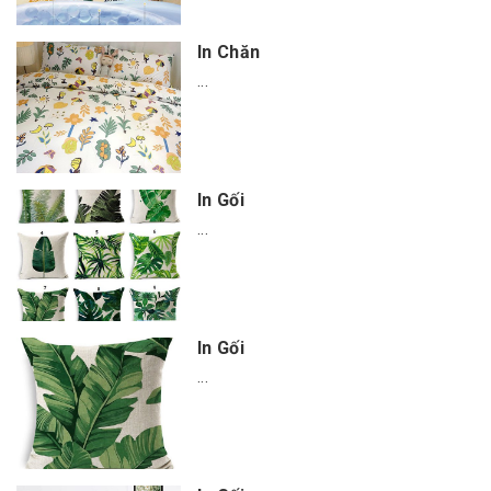
In Chăn
...
In Gối
...
In Gối
...