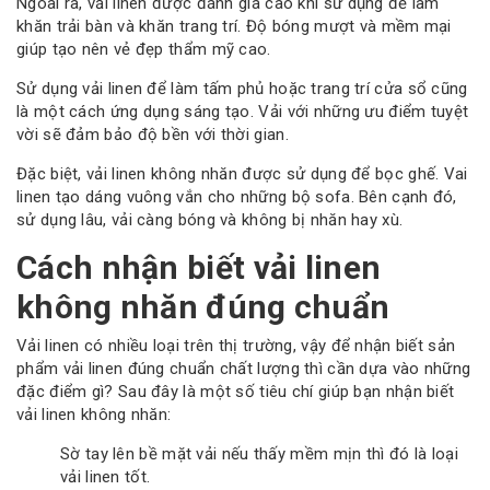
Ngoài ra, vải linen được đánh giá cao khi sử dụng để làm
khăn trải bàn và khăn trang trí. Độ bóng mượt và mềm mại
giúp tạo nên vẻ đẹp thẩm mỹ cao.
Sử dụng vải linen để làm tấm phủ hoặc trang trí cửa sổ cũng
là một cách ứng dụng sáng tạo. Vải với những ưu điểm tuyệt
vời sẽ đảm bảo độ bền với thời gian.
Đặc biệt, vải linen không nhăn được sử dụng để bọc ghế. Vai
linen tạo dáng vuông vắn cho những bộ sofa. Bên cạnh đó,
sử dụng lâu, vải càng bóng và không bị nhăn hay xù.
Cách nhận biết vải linen
không nhăn đúng chuẩn
Vải linen có nhiều loại trên thị trường, vậy để nhận biết sản
phẩm vải linen đúng chuẩn chất lượng thì cần dựa vào những
đặc điểm gì? Sau đây là một số tiêu chí giúp bạn nhận biết
vải linen không nhăn:
Sờ tay lên bề mặt vải nếu thấy mềm mịn thì đó là loại
vải linen tốt.