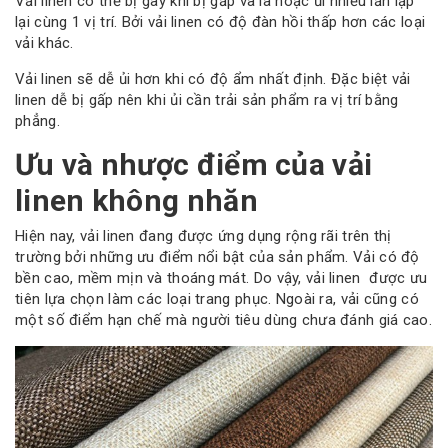
Vải linen có thể bị gãy khi bị gấp và là hoặc ủi nhiều lần lặp
lại cùng 1 vị trí. Bởi vải linen có độ đàn hồi thấp hơn các loại
vải khác.
Vải linen sẽ dễ ủi hơn khi có độ ẩm nhất định. Đặc biệt vải
linen dễ bị gấp nên khi ủi cần trải sản phẩm ra vị trí bằng
phẳng.
Ưu và nhược điểm của vải
linen không nhăn
Hiện nay, vải linen đang được ứng dụng rộng rãi trên thị
trường bởi những ưu điểm nổi bật của sản phẩm. Vải có độ
bền cao, mềm mịn và thoáng mát. Do vậy, vải linen được ưu
tiên lựa chọn làm các loại trang phục. Ngoài ra, vải cũng có
một số điểm hạn chế mà người tiêu dùng chưa đánh giá cao.