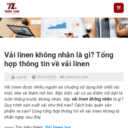
Vải linen không nhăn là gì? Tổng
hợp thông tin về vải linen
quanly
20/05/2025
6444 lượt xem
Vải linen được nhiều người ưa chuộng sử dụng bởi chất vải
mát, nhẹ và thấm mồ hôi. Đặc biệt, vải có ưu điểm nổi bật là
luôn thẳng mượt, không nhăn. Vậy
vải linen không nhăn
là gì?
Quy trình sản xuất vải như thế nào? Cách bảo quản sản
phẩm ra sao? Cùng tổng hợp thông tin về vải linen không bị
nhăn ngay sau đây.
>>>> Tìm hiểu thêm:
Vải linen lụa