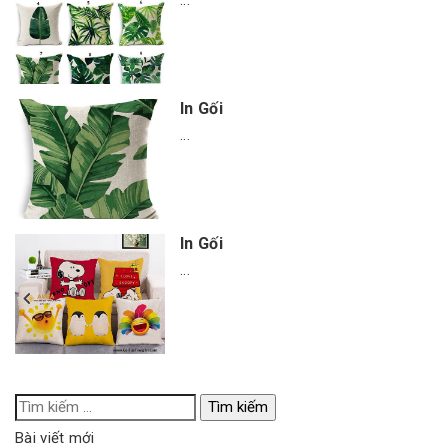
...
In Gối
...
In Gối
...
Tìm
kiếm
Bài viết mới
cho: