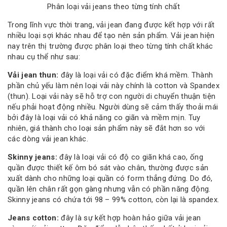
Phân loại vải jeans theo từng tính chất
Trong lĩnh vực thời trang, vải jean đang được kết hợp với rất
nhiều loại sợi khác nhau để tạo nên sản phẩm. Vải jean hiện
nay trên thị trường được phân loại theo từng tính chất khác
nhau cụ thể như sau:
Vải jean thun:
đây là loại vải có đặc điểm khá mềm. Thành
phần chủ yếu làm nên loại vải này chính là cotton và Spandex
(thun). Loại vải này sẽ hỗ trợ con người di chuyển thuận tiện
nếu phải hoạt động nhiều. Người dùng sẽ cảm thấy thoải mái
bởi đây là loại vải có khả năng co giãn và mềm mịn. Tuy
nhiên, giá thành cho loại sản phẩm này sẽ đắt hơn so với
các dòng vải jean khác.
Skinny jeans:
đây là loại vải có độ co giãn khá cao, ống
quần được thiết kế ôm bó sát vào chân, thường được sản
xuất dành cho những loại quần có form thẳng đứng. Do đó,
quần lên chân rất gọn gàng nhưng vẫn có phần năng động.
Skinny jeans có chứa tới 98 – 99% cotton, còn lại là spandex.
Jeans cotton:
đây là sự kết hợp hoàn hảo giữa vải jean