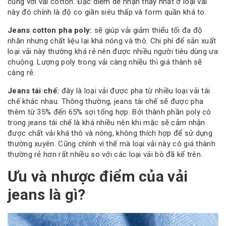
cùng với vải cotton. Đặc điểm dễ nhận thấy nhất ở loại vải
này đó chính là độ co giãn siêu thấp và form quần khá to.
Jeans cotton pha poly:
sẽ giúp vải giảm thiểu tối đa độ
nhăn nhưng chất liệu lại khá nóng và thô. Chi phí để sản xuất
loại vải này thường khá rẻ nên được nhiều người tiêu dùng ưa
chuộng. Lượng poly trong vải càng nhiều thì giá thành sẽ
càng rẻ.
Jeans tái chế:
đây là loại vải được pha từ nhiều loại vải tái
chế khác nhau. Thông thường, jeans tái chế sẽ được pha
thêm từ 35% đến 65% sợi tổng hợp. Bởi thành phần poly có
trong jeans tái chế là khá nhiều nên khi mặc sẽ cảm nhận
được chất vải khá thô và nóng, không thích hợp để sử dụng
thường xuyên. Cũng chính vì thế mà loại vải này có giá thành
thường rẻ hơn rất nhiều so với các loại vải bò đã kể trên.
Ưu và nhược điểm của vải
jeans là gì?