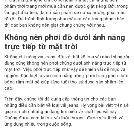
+ Giặt riêng: không chỉ có vải jean mà tất cả những sản
phẩm thời trang mới mua cần nên được giặt riêng. Bởi, trong
lần giặt đầu tiên, đa số sản phẩm sẽ có xu hướng phai màu
rõ rệt. Để tránh tình trạng phai màu ra các trang phục khác
thì các bạn không nên giặt chung chúng với nhau.
Không nên phơi đồ dưới ánh nắng
trực tiếp từ mặt trời
Không chỉ riêng vải jeans, đối với bất kể loại vải nào thì người
dùng cũng không nên phơi chúng dưới ánh nắng trực tiếp từ
mặt trời. Việc phơi trực tiếp như vậy sẽ khiến vải dễ mục và
bị giòn. Đặc biệt là vào mùa nắng nóng, phơi trang phục dưới
bóng râm mát sẽ giúp tăng tuổi thọ sử dụng sản phẩm lên
cao.
Trên đây, chúng tôi đã cung cấp thông tin cho các bạn
những điều cần biết về loại vải jeans. Hy vọng bài viết trên sẽ
giúp ích cho những ai đang tìm hiểu về chất liệu vải này.
Chúng được xem là loại vải thời thượng, được yêu thích và
ứng dụng nhiều trong cuộc sống.