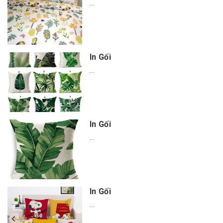
...
In Gối
...
In Gối
...
In Gối
...