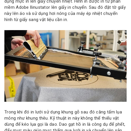
dụng mực in lên giấy chuyển nhiệt. Hình in được in từ phần
mềm Adobe llinustator lên giấy in chuyển. Sau đó đặt tờ giấy
này lên áo và sử dụng hơi nóng của máy ép nhiệt chuyển
hình từ giấy sang vật liệu cần in.
Trong khi đó in lưới sử dụng khung gỗ sau đó căng tấm lụa
mỏng như khung thêu. Kỹ thuật in này không thể thiếu vật
dùng để kéo lụa gọi là dao. Dao gạt hồ in là công dụ để phết,
đẩy mực màu giúp mực thấm qua lưới in và chuyển lên sản