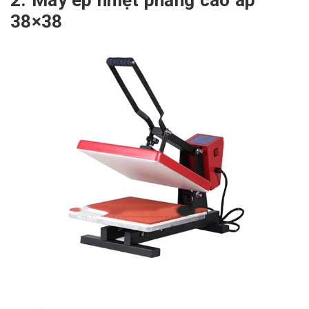
2. Máy ép nhiệt phẳng cao áp
38×38