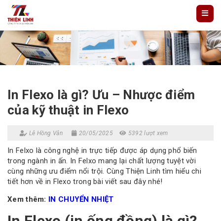
In Flexo là gì? Ưu – Nhược điểm
của kỹ thuật in Flexo
Lê Hồng Vân
20/05/2025
5392 lượt xem
In Felxo là công nghệ in trực tiếp được áp dụng phổ biến
trong ngành in ấn. In Felxo mang lại chất lượng tuyệt vời
cùng những ưu điểm nổi trội. Cùng Thiện Linh tìm hiểu chi
tiết hơn về in Flexo trong bài viết sau đây nhé!
Xem thêm:
IN CHUYỂN NHIỆT
In Flexo (in ống đồng) là gì?