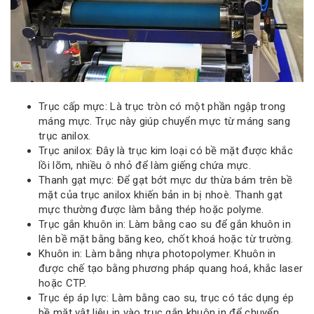
Trục cấp mực: Là trục tròn có một phần ngập trong
máng mực. Trục này giúp chuyển mực từ máng sang
trục anilox.
Trục anilox: Đây là trục kim loại có bề mặt được khắc
lồi lõm, nhiều ô nhỏ để làm giếng chứa mực.
Thanh gạt mực: Để gạt bớt mực dư thừa bám trên bề
mặt của trục anilox khiến bản in bị nhoè. Thanh gạt
mực thường được làm bằng thép hoặc polyme.
Trục gắn khuôn in: Làm bằng cao su để gắn khuôn in
lên bề mặt bằng băng keo, chốt khoá hoặc từ trường.
Khuôn in: Làm bằng nhựa photopolymer. Khuôn in
được chế tạo bằng phương pháp quang hoá, khắc laser
hoặc CTP.
Trục ép áp lực: Làm bằng cao su, trục có tác dụng ép
bề mặt vật liệu in vào trục gắn khuôn in để chuyển