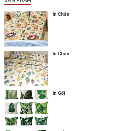
SẢN PHẨM
In Chăn
...
In Chăn
...
In Gối
...