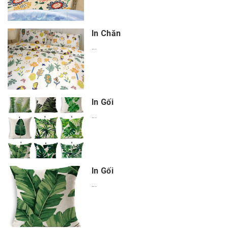
In Chăn
...
In Gối
...
In Gối
...