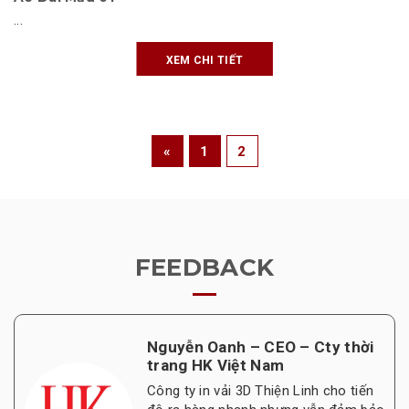
...
XEM CHI TIẾT
«
1
2
FEEDBACK
Nguyễn Oanh – CEO – Cty thời
trang HK Việt Nam
Công ty in vải 3D Thiện Linh cho tiến